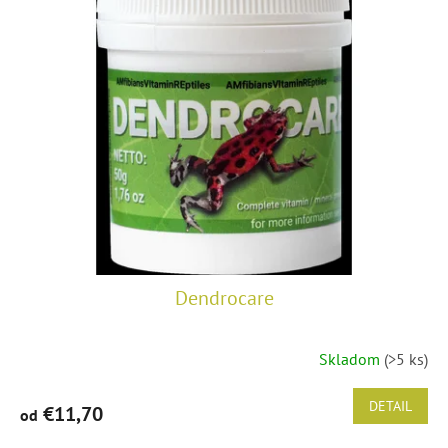
5
hviezdičiek.
Dendrocare
Skladom
(>5 ks)
Priemerné
hodnotenie
produktu
DETAIL
€11,70
od
je