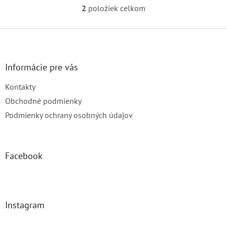
4,0
2
položiek celkom
O
z
v
5
l
Z
hviezdičiek.
á
á
d
p
a
ä
Informácie pre vás
c
t
i
Kontakty
i
e
p
e
Obchodné podmienky
r
Podmienky ochrany osobných údajov
v
k
y
v
Facebook
ý
p
i
s
u
Instagram