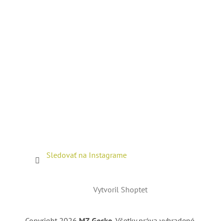
Sledovať na Instagrame
Vytvoril Shoptet
Copyright 2026
MZ Gecko
. Všetky práva vyhradené.