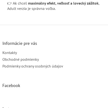
👉 Ak chceš
maximálny efekt, veľkosť a lovecký zážitok
,
Adult verzia je správna voľba.
Z
á
p
ä
Informácie pre vás
t
Kontakty
i
e
Obchodné podmienky
Podmienky ochrany osobných údajov
Facebook