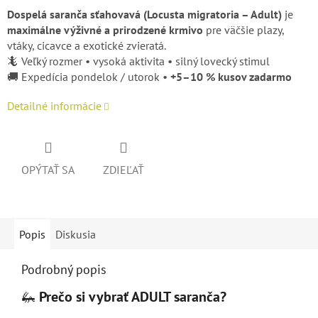
Dospelá saranča sťahovavá (Locusta migratoria – Adult)
je
maximálne výživné a prirodzené krmivo
pre väčšie plazy,
vtáky, cicavce a exotické zvieratá.
🦎 Veľký rozmer • vysoká aktivita • silný lovecký stimul
🚚 Expedícia pondelok / utorok •
+5–10 % kusov zadarmo
Detailné informácie
OPÝTAŤ SA
ZDIEĽAŤ
Popis
Diskusia
Podrobný popis
🦗
Prečo si vybrať ADULT saranča?