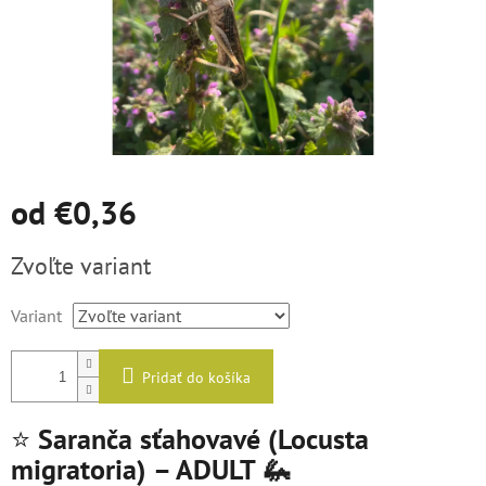
od
€0,36
Jednotková
Zvoľte variant
cena:
Variant
Pridať do košíka
⭐
Saranča sťahovavé (Locusta
migratoria) – ADULT 🦗