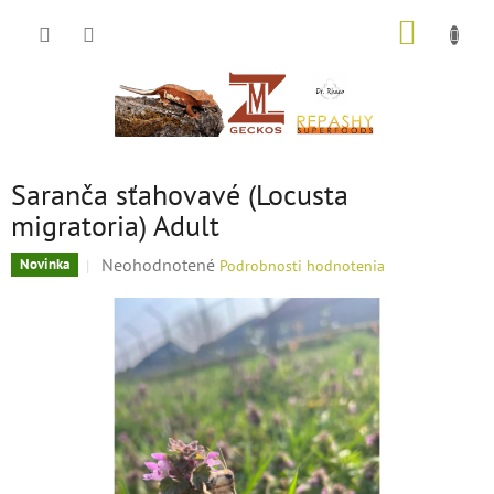
Prejsť
NÁKUP
na
KOŠÍK
obsah
Saranča sťahovavé (Locusta
migratoria) Adult
Priemerné
Neohodnotené
Novinka
Podrobnosti hodnotenia
hodnotenie
produktu
je
0,0
z
5
hviezdičiek.