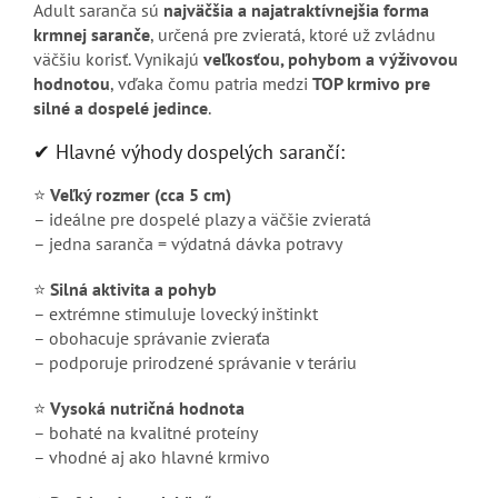
Adult saranča sú
najväčšia a najatraktívnejšia forma
krmnej saranče
, určená pre zvieratá, ktoré už zvládnu
väčšiu korisť. Vynikajú
veľkosťou, pohybom a výživovou
hodnotou
, vďaka čomu patria medzi
TOP krmivo pre
silné a dospelé jedince
.
✔ Hlavné výhody dospelých sarančí:
⭐
Veľký rozmer (cca 5 cm)
– ideálne pre dospelé plazy a väčšie zvieratá
– jedna saranča = výdatná dávka potravy
⭐
Silná aktivita a pohyb
– extrémne stimuluje lovecký inštinkt
– obohacuje správanie zvieraťa
– podporuje prirodzené správanie v teráriu
⭐
Vysoká nutričná hodnota
– bohaté na kvalitné proteíny
– vhodné aj ako hlavné krmivo