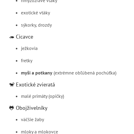
hmyzožravé vtáky
exotické vtáky
sýkorky, drozdy
🦔 Cicavce
ježkovia
fretky
myši a potkany
(extrémne obľúbená pochúťka)
🐒 Exotické zvieratá
malé primáty (opičky)
🐸 Obojživelníky
väčšie žaby
mloky a mlokovce