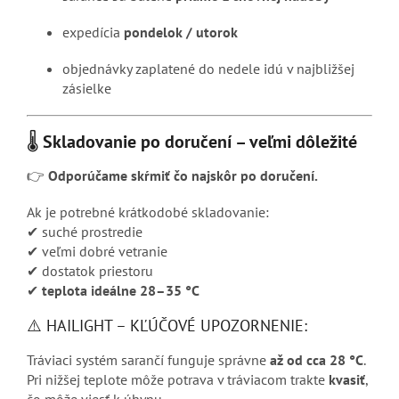
expedícia
pondelok / utorok
objednávky zaplatené do nedele idú v najbližšej
zásielke
🌡
Skladovanie po doručení – veľmi dôležité
👉
Odporúčame skŕmiť čo najskôr po doručení.
Ak je potrebné krátkodobé skladovanie:
✔ suché prostredie
✔ veľmi dobré vetranie
✔ dostatok priestoru
✔
teplota ideálne 28–35 °C
⚠️ HAILIGHT – KĽÚČOVÉ UPOZORNENIE:
Tráviaci systém sarančí funguje správne
až od cca 28 °C
.
Pri nižšej teplote môže potrava v tráviacom trakte
kvasiť
,