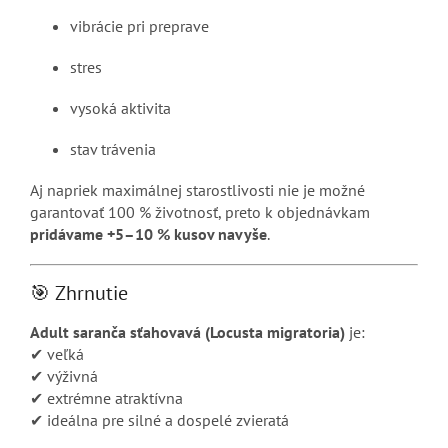
vibrácie pri preprave
stres
vysoká aktivita
stav trávenia
Aj napriek maximálnej starostlivosti nie je možné
garantovať 100 % životnosť, preto k objednávkam
pridávame +5–10 % kusov navyše
.
🎯 Zhrnutie
Adult saranča sťahovavá (Locusta migratoria)
je:
✔ veľká
✔ výživná
✔ extrémne atraktívna
✔ ideálna pre silné a dospelé zvieratá