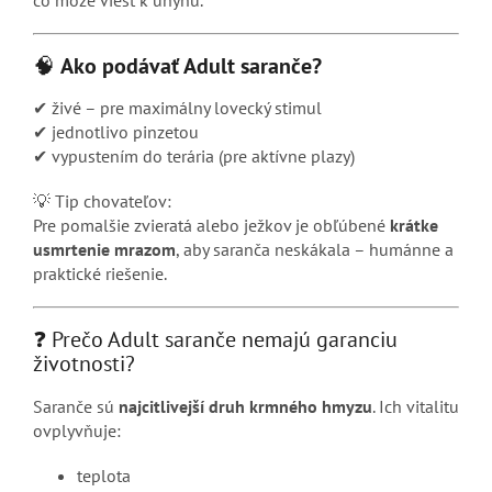
čo môže viesť k úhynu.
🧠
Ako podávať Adult saranče?
✔ živé – pre maximálny lovecký stimul
✔ jednotlivo pinzetou
✔ vypustením do terária (pre aktívne plazy)
💡 Tip chovateľov:
Pre pomalšie zvieratá alebo ježkov je obľúbené
krátke
usmrtenie mrazom
, aby saranča neskákala – humánne a
praktické riešenie.
❓ Prečo Adult saranče nemajú garanciu
životnosti?
Saranče sú
najcitlivejší druh krmného hmyzu
. Ich vitalitu
ovplyvňuje:
teplota