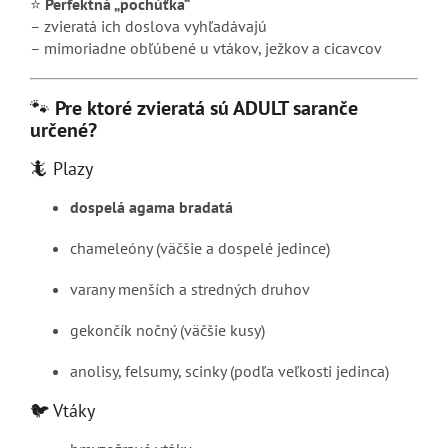
⭐
Perfektná „pochúťka“
– zvieratá ich doslova vyhľadávajú
– mimoriadne obľúbené u vtákov, ježkov a cicavcov
🐾
Pre ktoré zvieratá sú ADULT saranče
určené?
🦎 Plazy
dospelá agama bradatá
chameleóny (väčšie a dospelé jedince)
varany menších a stredných druhov
gekončík nočný (väčšie kusy)
anolisy, felsumy, scinky (podľa veľkosti jedinca)
🐦 Vtáky