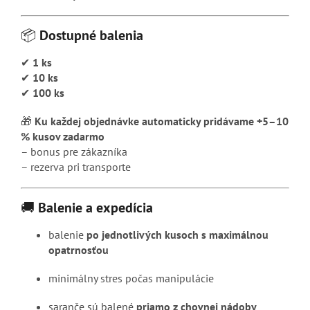
📦
Dostupné balenia
✔
1 ks
✔
10 ks
✔
100 ks
🎁
Ku každej objednávke automaticky pridávame +5–10
% kusov zadarmo
– bonus pre zákazníka
– rezerva pri transporte
🚚
Balenie a expedícia
balenie
po jednotlivých kusoch s maximálnou
opatrnosťou
minimálny stres počas manipulácie
saranče sú balené
priamo z chovnej nádoby