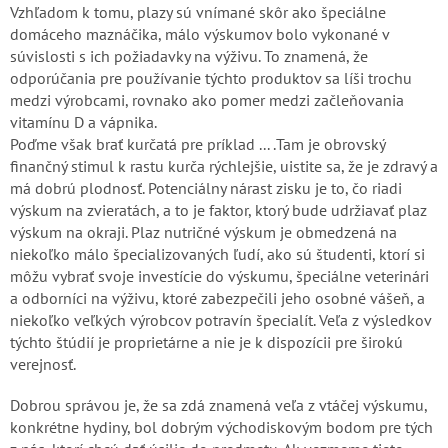
Vzhľadom k tomu, plazy sú vnímané skôr ako špeciálne
domáceho maznáčika, málo výskumov bolo vykonané v
súvislosti s ich požiadavky na výživu. To znamená, že
odporúčania pre používanie týchto produktov sa líši trochu
medzi výrobcami, rovnako ako pomer medzi začleňovania
vitamínu D a vápnika.
Poďme však brať kurčatá pre príklad ... .Tam je obrovský
finančný stimul k rastu kurča rýchlejšie, uistite sa, že je zdravý a
má dobrú plodnosť. Potenciálny nárast zisku je to, čo riadi
výskum na zvieratách, a to je faktor, ktorý bude udržiavať plaz
výskum na okraji. Plaz nutričné ​​výskum je obmedzená na
niekoľko málo špecializovaných ľudí, ako sú študenti, ktorí si
môžu vybrať svoje investície do výskumu, špeciálne veterinári
a odborníci na výživu, ktoré zabezpečili jeho osobné vášeň, a
niekoľko veľkých výrobcov potravín špecialít. Veľa z výsledkov
týchto štúdií je proprietárne a nie je k dispozícii pre širokú
verejnosť.
Dobrou správou je, že sa zdá znamená veľa z vtáčej výskumu,
konkrétne hydiny, bol dobrým východiskovým bodom pre tých