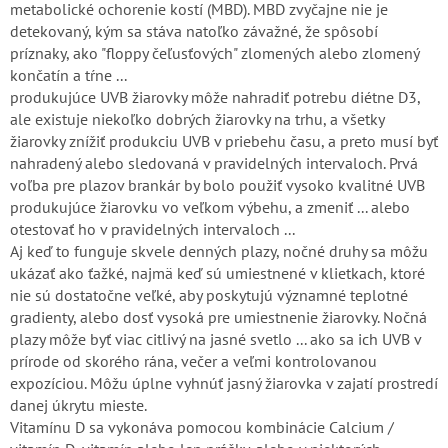
metabolické ochorenie kostí (MBD). MBD zvyčajne nie je
detekovaný, kým sa stáva natoľko závažné, že spôsobí
príznaky, ako "floppy čeľusťových" zlomených alebo zlomený
končatín a tŕne ...
produkujúce UVB žiarovky môže nahradiť potrebu diétne D3,
ale existuje niekoľko dobrých žiarovky na trhu, a všetky
žiarovky znížiť produkciu UVB v priebehu času, a preto musí byť
nahradený alebo sledovaná v pravidelných intervaloch. Prvá
voľba pre plazov brankár by bolo použiť vysoko kvalitné UVB
produkujúce žiarovku vo veľkom výbehu, a zmeniť ... alebo
otestovať ho v pravidelných intervaloch ...
Aj keď to funguje skvele denných plazy, nočné druhy sa môžu
ukázať ako ťažké, najmä keď sú umiestnené v klietkach, ktoré
nie sú dostatočne veľké, aby poskytujú významné teplotné
gradienty, alebo dosť vysoká pre umiestnenie žiarovky. Nočná
plazy môže byť viac citlivý na jasné svetlo ... ako sa ich UVB v
prírode od skorého rána, večer a veľmi kontrolovanou
expozíciou. Môžu úplne vyhnúť jasný žiarovka v zajatí prostredí
danej úkrytu mieste.
Vitamínu D sa vykonáva pomocou kombinácie Calcium /