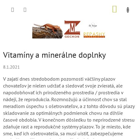
Prejsť
NÁKUP
na
KOŠÍK
obsah
Vitamíny a minerálne doplnky
8.1.2021
V zajatí dnes stredobodom pozornosti väčšiny plazov
chovateľov je nielen udržať a sledovať svoje zvieratá, ale
napodobňovať ich prirodzeného prostredia / prostredia v
nádeji, že reprodukcia. Rozmnožujú a účinnosť chov sa stal
meradlom úspechu s ošetrovateľov, a z tohto dôvodu sú plazy
skladovanie za optimálnych podmienok chovu na dlhšie
časové obdobia. V konečnom dôsledku to neprirodzené stresu
zdaňuje rast a reprodukčné systémy plazov. To je miesto, kde
sme, keď ich ošetrovatelia, sa musí uistiť, zabezpečujeme