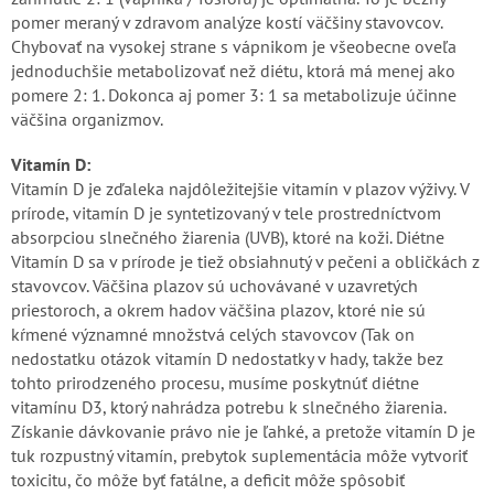
pomer meraný v zdravom analýze kostí väčšiny stavovcov.
Chybovať na vysokej strane s vápnikom je všeobecne oveľa
jednoduchšie metabolizovať než diétu, ktorá má menej ako
pomere 2: 1. Dokonca aj pomer 3: 1 sa metabolizuje účinne
väčšina organizmov.
Vitamín D:
Vitamín D je zďaleka najdôležitejšie vitamín v plazov výživy. V
prírode, vitamín D je syntetizovaný v tele prostredníctvom
absorpciou slnečného žiarenia (UVB), ktoré na koži. Diétne
Vitamín D sa v prírode je tiež obsiahnutý v pečeni a obličkách z
stavovcov. Väčšina plazov sú uchovávané v uzavretých
priestoroch, a okrem hadov väčšina plazov, ktoré nie sú
kŕmené významné množstvá celých stavovcov (Tak on
nedostatku otázok vitamín D nedostatky v hady, takže bez
tohto prirodzeného procesu, musíme poskytnúť diétne
vitamínu D3, ktorý nahrádza potrebu k slnečného žiarenia.
Získanie dávkovanie právo nie je ľahké, a pretože vitamín D je
tuk rozpustný vitamín, prebytok suplementácia môže vytvoriť
toxicitu, čo môže byť fatálne, a deficit môže spôsobiť