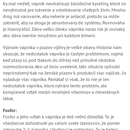
by mal vedieť, vápnik neutralizuje žalúdočné kyseliny, ktoré sú
nevyhnutné pre trávenie a vstrebávanie všetkých živín. Mnoho
drog má varovanie, aby neberie je antacíd, pretože sa môže
zabrániť, aby sa droga je absorbovaný do systému. Rovnováha
je hlavný kľúč. Dáva veľkú dávku vápnika naraz nie je rovnaký
ako dáva menšie množstvo pri každom kŕmení.
Význam vápnika v plazov výživy je veľké obavy. História nám
ukazuje, že nedostatok vápnika je častým problémom, najmä
keď plazy sú pod tlakom do dlhšej než prírodné obdobia
rozmnožovania. Ako už bolo uvedené, táto situácia spôsobí
neprirodzený tlak na ženské plazov k produkcii viac vajíčok, čo
vyžaduje viac vápnika. Pamätať si však, že to nie je len
nedostatok vápnika, ktorý vytvára tento problém, ale
komplexné vzťah medzi mnohými vitamínov a minerálnych
látok.
Fosfor:
Fosfor a jeho vzťah k vápnika je tiež veľmi dôležitá. To je
všeobecne dohodnuté po celom svete stavovcov, že pomer
zahrnutie 2: 1 (vápnika / fosforu) je optimálna. To je bežný