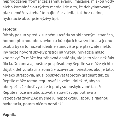
neprirodzenej "forma" cez zahmlievaniu, máčanie, miskou vody
alebo kombináciou týchto metód. Ide o to, že dehydratovaný
plaz nemôže vstrebať to najlepšie z jedla, tak bez riadnej
hydratácie absorpcie výživy trpí.
Teplota:
Rýchly posun vpred k suchému terária so sklenenými stranách,
hornou plochou obrazovkou a kúpajúcich sa svetlo ... a jednu
osobu by sa to nazvať ideálne stanovište pre plazy, ale niekto
iný môže hovoriť skvelý prístroj na výrobu hovädzie mäso
kodrcavý! To môže byť zábavná analógia, ale je to viac než fakt
fikcia. Dokonca aj púštne prispôsobený Reptile sa môže rýchlo
dôjsť k dehydratácii a zomrú v uzavretom priestore, ako je táto.
My ako strážcovia, musí poskytovať teplotný gradient tak, že
Reptile môže termo regulovať. Je veľmi dôležité, aby sa
ubezpečil, že dosť vysoké teploty sú poskytované tak, že
Reptile môže metabolizovať a stráviť svoju potravu a
vstrebávať živiny. Ak by sme ju neposkytujú, spolu s riadnou
hydratáciu, potom ničom nezáleží.
Vápnik: