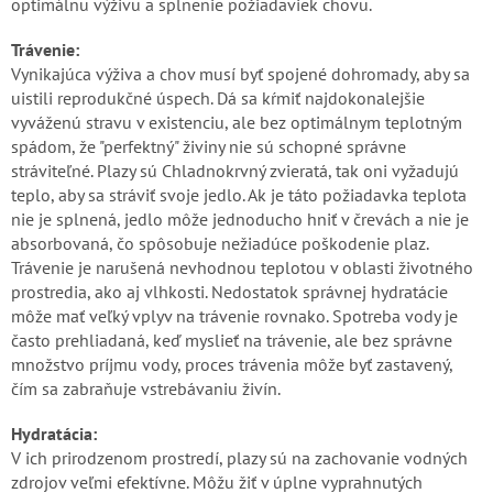
optimálnu výživu a splnenie požiadaviek chovu.
Trávenie:
Vynikajúca výživa a chov musí byť spojené dohromady, aby sa
uistili reprodukčné úspech. Dá sa kŕmiť najdokonalejšie
vyváženú stravu v existenciu, ale bez optimálnym teplotným
spádom, že "perfektný" živiny nie sú schopné správne
stráviteľné. Plazy sú Chladnokrvný zvieratá, tak oni vyžadujú
teplo, aby sa stráviť svoje jedlo. Ak je táto požiadavka teplota
nie je splnená, jedlo môže jednoducho hniť v črevách a nie je
absorbovaná, čo spôsobuje nežiadúce poškodenie plaz.
Trávenie je narušená nevhodnou teplotou v oblasti životného
prostredia, ako aj vlhkosti. Nedostatok správnej hydratácie
môže mať veľký vplyv na trávenie rovnako. Spotreba vody je
často prehliadaná, keď myslieť na trávenie, ale bez správne
množstvo príjmu vody, proces trávenia môže byť zastavený,
čím sa zabraňuje vstrebávaniu živín.
Hydratácia:
V ich prirodzenom prostredí, plazy sú na zachovanie vodných
zdrojov veľmi efektívne. Môžu žiť v úplne vyprahnutých