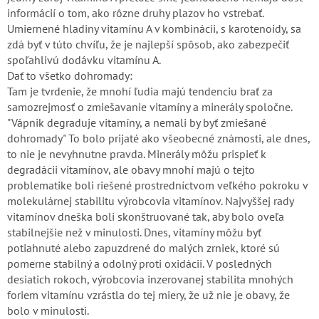
informácií o tom, ako rôzne druhy plazov ho vstrebať.
Umiernené hladiny vitamínu A v kombinácii, s karotenoidy, sa
zdá byť v túto chvíľu, že je najlepší spôsob, ako zabezpečiť
spoľahlivú dodávku vitamínu A.
Dať to všetko dohromady:
Tam je tvrdenie, že mnohí ľudia majú tendenciu brať za
samozrejmosť o zmiešavanie vitamíny a minerály spoločne.
"Vápnik degraduje vitamíny, a nemali by byť zmiešané
dohromady" To bolo prijaté ako všeobecné známosti, ale dnes,
to nie je nevyhnutne pravda. Minerály môžu prispieť k
degradácii vitamínov, ale obavy mnohí majú o tejto
problematike boli riešené prostredníctvom veľkého pokroku v
molekulárnej stabilitu výrobcovia vitamínov. Najvyššej rady
vitamínov dneška boli skonštruované tak, aby bolo oveľa
stabilnejšie než v minulosti. Dnes, vitamíny môžu byť
potiahnuté alebo zapuzdrené do malých zrniek, ktoré sú
pomerne stabilný a odolný proti oxidácii. V posledných
desiatich rokoch, výrobcovia inzerovanej stabilita mnohých
foriem vitamínu vzrástla do tej miery, že už nie je obavy, že
bolo v minulosti.