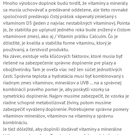
Mnoho výrobcov doplnok budú tvrdiť, že vitamíny a minerály
sa musia uchovávať a predávané oddelene, ale tieto rovnaké
spoločnosti predávajú čistý prášok vápenatý zmiešaný s
vitamínom D3 (jeden z najviac nestabilných vitamínov). Pointa
je, že stabilita po uplynutí jedného roka bude znížený v čistom
vitamínové zmesi, ako aj / Vitamín prášku Calcuim. Čo je
dôležité, je kvalita a stabilita forme vitamínu, ktorý je
používaný, a čerstvosť produktu.
Na záver, existuje veľa kľúčových faktorov, ktoré musia byť
riešené na zabezpečenie správne doplnenie pre plazy a
obojživelníky. Tam je oveľa viac než len súčet jednotlivých
častí. Správna teplota a hydratácia musí byť kombinovaný s
riadnym zmes vitamínov, minerálov a UVB ... na a správnej
kombinácii pravého pomer je, aby poskytli vzorky sa
symetrickú doplnenie. Najprv musíme zabezpečiť, že vzorka je
riadne schopné metabolizovať živiny, potom musíme
zabezpečiť vyvážený doplnenie. Potrebujeme správne pomery
vitamínov minerálov, vitamínov na vitamíny a správnu
kombináciu.
Je tiež dôležité, aby doplnili dodávať vitamíny a minerálne