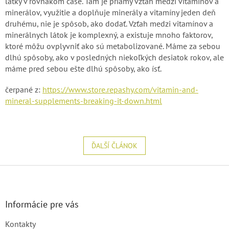
látky v rovnakom čase. Tam je priamy vzťah medzi vitamínov a
minerálov, využitie a doplňuje minerály a vitamíny jeden deň
druhému, nie je spôsob, ako dodať. Vzťah medzi vitamínov a
minerálnych látok je komplexný, a existuje mnoho faktorov,
ktoré môžu ovplyvniť ako sú metabolizované. Máme za sebou
dlhú spôsoby, ako v posledných niekoľkých desiatok rokov, ale
máme pred sebou ešte dlhú spôsoby, ako ísť.
čerpané z:
https://www.store.repashy.com/vitamin-and-
mineral-supplements-breaking-it-down.html
ĎALŠÍ ČLÁNOK
Z
á
p
ä
Informácie pre vás
t
Kontakty
i