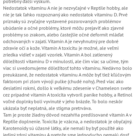
potrebný ďalší výskum.
Nedostatok vitamínu A nie je nezvyčajné v Reptile hobby, ale
nie je tak ľahko rozpoznaný ako nedostatok vitamínu D. Prvé
príznaky sú zvyčajne vystavené pozorovaných problémov
ubúdanie a očné problémy, ktoré môžu prejaviť ako zjavné
problémy so zrakom, alebo častejšie očné deformít mláďat
odchovaných v zajatí. Vitamín A je nevyhnutný pre dobré
zdravie očí a kože. Vitamín A toxicitu je možné, ale veľmi
zriedka vidieť v zajatí vzoriek. Vitamín A bol zatienený
dôležitosti vitamínu D v minulosti, ale čím viac sa učíme, tým
viac si uvedomujeme dôležitosť tohto vitamínu. Nedávno bolo
preukázané, že nedostatok vitamínu A môže byť tiež kľúčovým
faktorom pri zlom vývoji pulke (chudé nohy). Pred viac ako
desiatimi rokmi, došlo k veľkému zdesenie v Chameleon svete
cez prípadné vitamín A toxicita vytvoril panike hobby, a Retinol
voľné doplnky boli vyvinuté v jeho brázde. To bolo neskôr
ukázala byť neplatná, ale stigma pretrváva.
Tam je proste žiadny dôvod nezahŕňa predlisované vitamín A v
Reptile doplnenie. Toxicita je vzácna, a nedostatok je obyčajný.
Karotenoidy sú úžasné látky, ale nemali by byť použité ako
jediný zdroj vitamínu A pretože sme jednoducho nemajú dosť