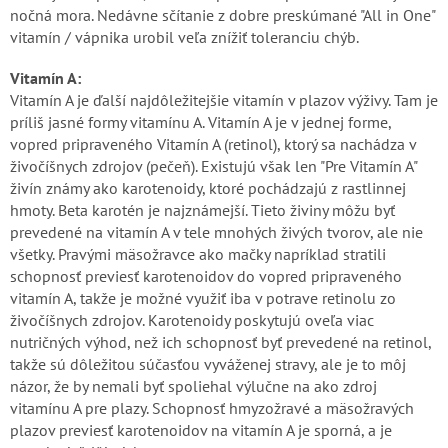
nočná mora. Nedávne sčítanie z dobre preskúmané "All in One"
vitamín / vápnika urobil veľa znížiť toleranciu chýb.
Vitamín A:
Vitamín A je ďalší najdôležitejšie vitamín v plazov výživy. Tam je
príliš jasné formy vitamínu A. Vitamín A je v jednej forme,
vopred pripraveného Vitamín A (retinol), ktorý sa nachádza v
živočíšnych zdrojov (pečeň). Existujú však len "Pre Vitamín A"
živín známy ako karotenoidy, ktoré pochádzajú z rastlinnej
hmoty. Beta karotén je najznámejší. Tieto živiny môžu byť
prevedené na vitamín A v tele mnohých živých tvorov, ale nie
všetky. Pravými mäsožravce ako mačky napríklad stratili
schopnosť previesť karotenoidov do vopred pripraveného
vitamín A, takže je možné využiť iba v potrave retinolu zo
živočíšnych zdrojov. Karotenoidy poskytujú oveľa viac
nutričných výhod, než ich schopnosť byť prevedené na retinol,
takže sú dôležitou súčasťou vyváženej stravy, ale je to môj
názor, že by nemali byť spoliehal výlučne na ako zdroj
vitamínu A pre plazy. Schopnosť hmyzožravé a mäsožravých
plazov previesť karotenoidov na vitamín A je sporná, a je