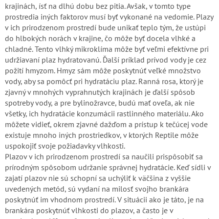
krajinách, ísť na dlhú dobu bez pitia. Avšak, v tomto type
prostredia iných faktorov musí byť vykonané na vedomie. Plazy
v ich prirodzenom prostredí bude unikať teplo tým, že ustúpi
do hlbokých norách v krajine, čo môže byť docela vlhké a
chladné. Tento vlhký mikroklíma môže byť veľmi efektívne pri
udržiavaní plaz hydratovanú. Ďalší príklad prívod vody je cez
požití hmyzom. Hmyz sám môže poskytnúť veľké množstvo
vody, aby sa pomôcť pri hydratáciu plaz. Ranná rosa, ktorý je
zjavný v mnohých vyprahnutých krajinách je ďalší spôsob
spotreby vody, a pre bylinožravce, budú mať oveľa, ak nie
všetky, ich hydratácie konzumácii rastlinného materiálu. Ako
môžete vidieť, okrem zjavné dažďom a prístup k tečúcej vode
existuje mnoho iných prostriedkov, v ktorých Reptile môže
uspokojiť svoje požiadavky vlhkosti.
Plazov v ich prirodzenom prostredí sa naučili prispôsobiť sa
prírodným spôsobom udržanie správnej hydratácie. Keď sídli v
zajatí plazov nie sú schopní sa uchýliť k väčšina z vyššie
uvedených metód, sú vydaní na milosť svojho brankára
poskytnúť im vhodnom prostredí. V situácii ako je táto, je na
brankára poskytnúť vlhkosti do plazov, a často je v