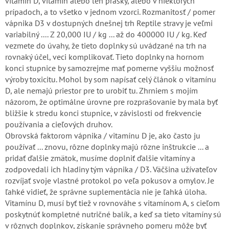
vitamín D, vitamín alebo len prášky, alebo v niektorých
prípadoch, a to všetko v jednom vzorci. Rozmanitosť / pomer
vápnika D3 v dostupných dnešnej trh Reptile stravy je veľmi
variabilný .... Z 20,000 IU / kg ... až do 400000 IU / kg. Keď
vezmete do úvahy, že tieto doplnky sú uvádzané na trh na
rovnaký účel, veci komplikovať. Tieto doplnky na hornom
konci stupnice by samozrejme mať pomerne vyššiu možnosť
výroby toxicitu. Mohol by som napísať celý článok o vitamínu
D, ale nemajú priestor pre to urobiť tu. Zhrniem s mojím
názorom, že optimálne úrovne pre rozprašovanie by mala byť
bližšie k stredu konci stupnice, v závislosti od frekvencie
používania a cieľových druhov.
Obrovská faktorom vápnika / vitamínu D je, ako často ju
používať ... znovu, rôzne doplnky majú rôzne inštrukcie ... a
pridať ďalšie zmätok, musíme doplniť ďalšie vitamíny a
zodpovedali ich hladiny tým vápnika / D3. Väčšina užívateľov
rozvíjať svoje vlastné protokol po veľa pokusov a omylov. Je
ľahké vidieť, že správne suplementácia nie je ľahká úloha.
Vitamínu D, musí byť tiež v rovnováhe s vitamínom A, s cieľom
poskytnúť kompletné nutričné ​​balík, a keď sa tieto vitamíny sú
v rôznych doplnkov, získanie správneho pomeru môže byť