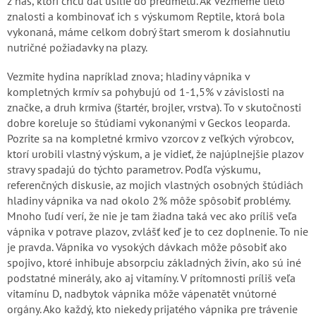
z nás, ktorí chcú dať úsilie do predmetu. Ak vezmeme tieto
znalosti a kombinovať ich s výskumom Reptile, ktorá bola
vykonaná, máme celkom dobrý štart smerom k dosiahnutiu
nutričné požiadavky na plazy.
Vezmite hydina napríklad znova; hladiny vápnika v
kompletných krmív sa pohybujú od 1-1,5% v závislosti na
značke, a druh krmiva (štartér, brojler, vrstva). To v skutočnosti
dobre koreluje so štúdiami vykonanými v Geckos leoparda.
Pozrite sa na kompletné krmivo vzorcov z veľkých výrobcov,
ktorí urobili vlastný výskum, a je vidieť, že najúplnejšie plazov
stravy spadajú do týchto parametrov. Podľa výskumu,
referenčných diskusie, az mojich vlastných osobných štúdiách
hladiny vápnika va nad okolo 2% môže spôsobiť problémy.
Mnoho ľudí verí, že nie je tam žiadna taká vec ako príliš veľa
vápnika v potrave plazov, zvlášť keď je to cez doplnenie. To nie
je pravda. Vápnika vo vysokých dávkach môže pôsobiť ako
spojivo, ktoré inhibuje absorpciu základných živín, ako sú iné
podstatné minerály, ako aj vitamíny. V prítomnosti príliš veľa
vitamínu D, nadbytok vápnika môže vápenatět vnútorné
orgány. Ako každý, kto niekedy prijatého vápnika pre trávenie