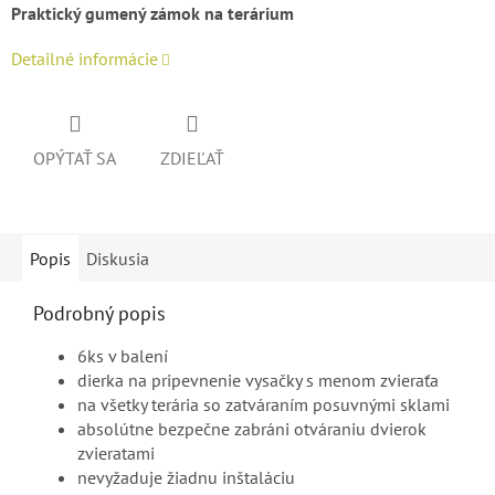
Praktický gumený zámok na terárium
Detailné informácie
OPÝTAŤ SA
ZDIEĽAŤ
Popis
Diskusia
Podrobný popis
6ks v balení
dierka na pripevnenie vysačky s menom zvieraťa
na všetky terária so zatváraním posuvnými sklami
absolútne bezpečne zabráni otváraniu dvierok
zvieratami
nevyžaduje žiadnu inštaláciu