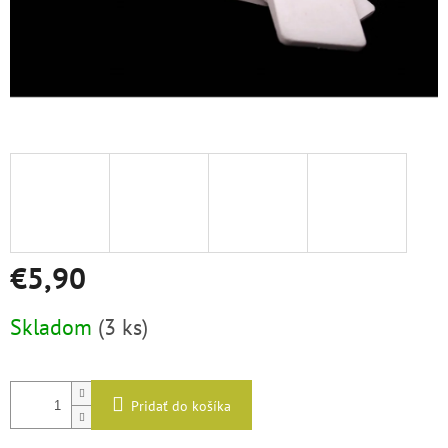
€5,90
Jednotková
Skladom
(3 ks)
cena:
Pridať do košíka